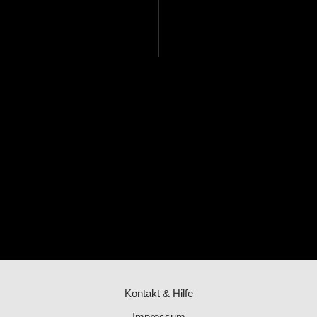
Kontakt & Hilfe
Impressum